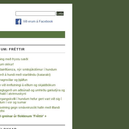
Við erum á Facebook
 UM: FRÉTTIR
ng með frystu sæði
jum okkur!
ainflúenza, nýr smitsjúkdómur í hundum
rð á hundi með starblindu (katarakt)
agnsólar og þjálfun
 við innflutningi á eðlum og skjaldbökum
eglugerð um aðbúnað og umhirðu gæludýra og
hald í atvinnuskyni
rgangskvilli í hundum hefur gert vart við sig í
um í vor og sumar
setning gegn smáveirusótt hafin með lifandi
efni
ri greinar úr flokknum 'Fréttir' »