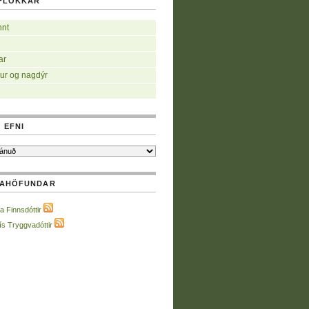
FLOKKAR
nnt
ar
ur og nagdýr
 EFNI
NAHÖFUNDAR
a Finnsdóttir
ís Tryggvadóttir