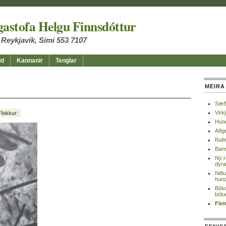
astofa Helgu Finnsdóttur
Reykjavík
,
Sími
553 7107
ld
Kannanir
Tenglar
MEIRA
Sæði
Virk
Flokkur:
Hund
Aðge
Rafm
Bann
Ný r
dýra
Niðu
hund
Bólu
bólu
Flei