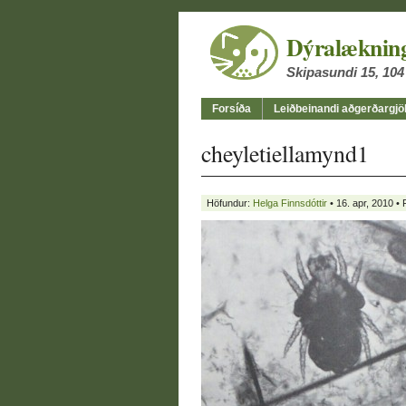
Dýralækning
Skipasundi 15
,
104
Forsíða
Leiðbeinandi aðgerðargjö
cheyletiellamynd1
Höfundur:
Helga Finnsdóttir
• 16. apr, 2010 • 