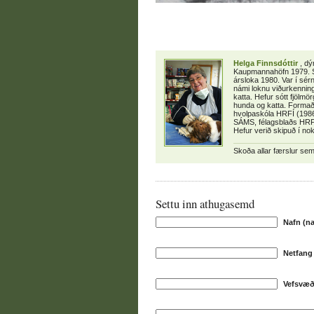
Helga Finnsdóttir
, dý
Kaupmannahöfn 1979. Sta
ársloka 1980. Var í sé
námi loknu viðurkenni
katta. Hefur sótt fjölm
hunda og katta. Formað
hvolpaskóla HRFÍ (1986
SÁMS, félagsblaðs HRFÍ
Hefur verið skipuð í no
Skoða allar færslur se
Settu inn athugasemd
Nafn (n
Netfang 
Vefsvæð