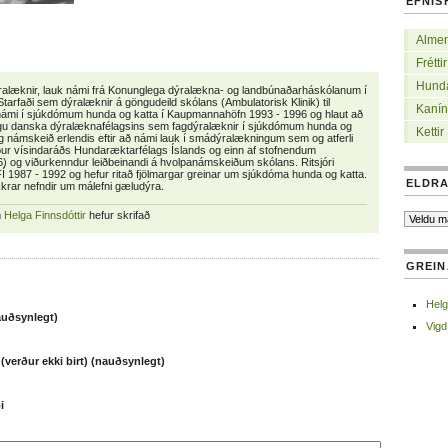
EFNIS
Alme
Fréttir
Hund
ralæknir, lauk námi frá Konunglega dýralækna- og landbúnaðarháskólanum í
rfaði sem dýralæknir á göngudeild skólans (Ambulatorisk Klinik) til
Kanín
rnámi í sjúkdómum hunda og katta í Kaupmannahöfn 1993 - 1996 og hlaut að
ngu danska dýralæknafélagsins sem fagdýralæknir í sjúkdómum hunda og
Kettir
örg námskeið erlendis eftir að námi lauk í smádýralækningum sem og atferli
ur vísindaráðs Hundaræktarfélags Íslands og einn af stofnendum
) og viðurkenndur leiðbeinandi á hvolpanámskeiðum skólans. Ritsjóri
 1987 - 1992 og hefur ritað fjölmargar greinar um sjúkdóma hunda og katta.
ELDRA
kkrar nefndir um málefni gæludýra.
m
Helga Finnsdóttir
hefur skrifað
GREI
Helg
auðsynlegt)
Vigd
(verður ekki birt) (nauðsynlegt)
i